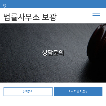
주메뉴 바로가기
컨텐츠 바로가기
법률사무소 보광
상담문의
상담문의
서식파일 자료실