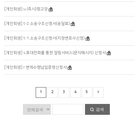
[개인회생] u.(즉시)항고장
[개인회생] t-2.소송구조신청서(송달료)
[개인회생] t-1.소송구조신청서(지정변호사신청)
[개인회생] s.휴대전화를 통한 알림서비스(문자메시지) 신청서
[개인회생] r.변제수행납입증명신청서
1
2
3
4
5
>
검색