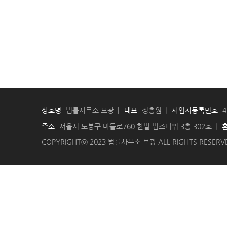
상호명
법률사무소 보광
대표
정충원
사업자등록번호
4
주소
서울시 도봉구 마들로760 한밭 법조타워 3층 302호
COPYRIGHTⓒ 2023 법률사무소 보광 ALL RIGHTS RESERV