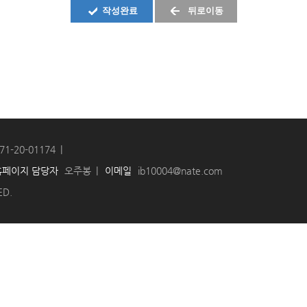
작성완료
뒤로이동
71-20-01174
홈페이지 담당자
오주봉
이메일
ib10004@nate.com
ED.