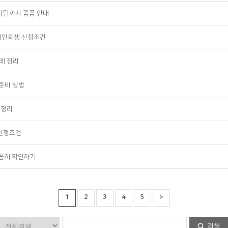
상담까지 꼼꼼 안내
개인회생 신청조건
례 정리
준비 방법
 정리
 신청조건
꼼꼼히 확인하기
1
2
3
4
5
>
검색